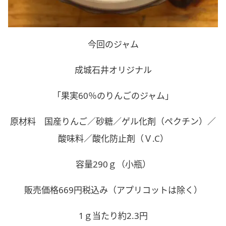
今回のジャム
成城石井オリジナル
「果実60％のりんごのジャム」
原材料 国産りんご／砂糖／ゲル化剤（ペクチン）／
酸味料／酸化防止剤（Ｖ.C）
容量290ｇ（小瓶）
販売価格669円税込み（アプリコットは除く）
1ｇ当たり約2.3円